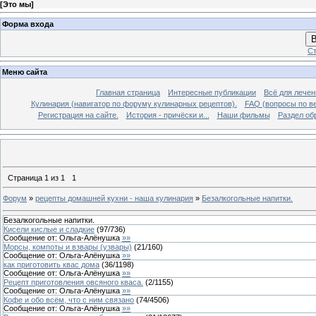
[
Это мы
]
Форма входа
В
Ст
Меню сайта
Главная страница
Интересные публикации
Всё для лечен
Кулинария (навигатор по форуму кулинарных рецептов).
FAQ (вопросы по в
Регистрация на сайте.
История - причёски и...
Наши фильмы
Раздел об
Страница
1
из
1
1
Форум
»
рецепты домашней кухни - наша кулинария
»
Безалкогольные напитки.
Безалкогольные напитки.
Кисели кислые и сладкие
(
97
/
736
)
Сообщение от:
Ольга-Алёнушка
»»
Морсы, компоты и взвары (узвары)
(
21
/
160
)
Сообщение от:
Ольга-Алёнушка
»»
как приготовить квас дома
(
36
/
1198
)
Сообщение от:
Ольга-Алёнушка
»»
Рецепт приготовления овсяного кваса.
(
2
/
1155
)
Сообщение от:
Ольга-Алёнушка
»»
Кофе и обо всём, что с ним связано
(
74
/
4506
)
Сообщение от:
Ольга-Алёнушка
»»