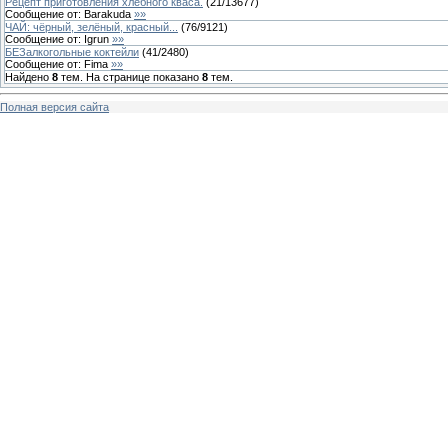
Рецепт приготовления хлебного кваса.
(
21
/
13677
)
Сообщение от:
Barakuda
»»
ЧАЙ: чёрный, зелёный, красный...
(
76
/
9121
)
Сообщение от:
Igrun
»»
БЕЗалкогольные коктейли
(
41
/
2480
)
Сообщение от:
Fima
»»
Найдено
8
тем. На странице показано
8
тем.
Полная версия сайта