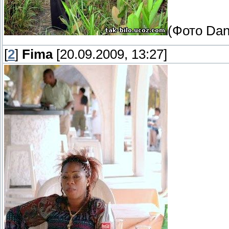
(Фото Dan
[
2
]
Fima
[20.09.2009, 13:27]