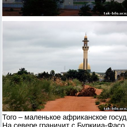
Того – маленькое африканское госуд
На севере граничит с Буркииа-Фасо, 