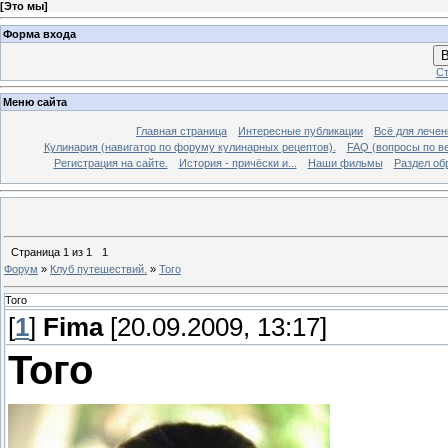
[
Это мы
]
Форма входа
В
Ст
Меню сайта
Главная страница
Интересные публикации
Всё для лечен
Кулинария (навигатор по форуму кулинарных рецептов).
FAQ (вопросы по в
Регистрация на сайте.
История - причёски и...
Наши фильмы
Раздел об
Страница
1
из
1
1
Форум
»
Клуб путешествий.
»
Того
Того
[
1
]
Fima
[20.09.2009, 13:17]
Того