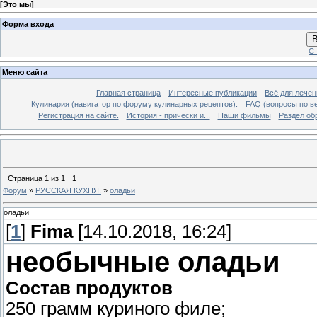
[
Это мы
]
Форма входа
В
Ст
Меню сайта
Главная страница
Интересные публикации
Всё для лечен
Кулинария (навигатор по форуму кулинарных рецептов).
FAQ (вопросы по в
Регистрация на сайте.
История - причёски и...
Наши фильмы
Раздел об
Страница
1
из
1
1
Форум
»
РУССКАЯ КУХНЯ.
»
оладьи
оладьи
[
1
]
Fima
[14.10.2018, 16:24]
необычные оладьи
Состав продуктов
250 грамм куриного филе;