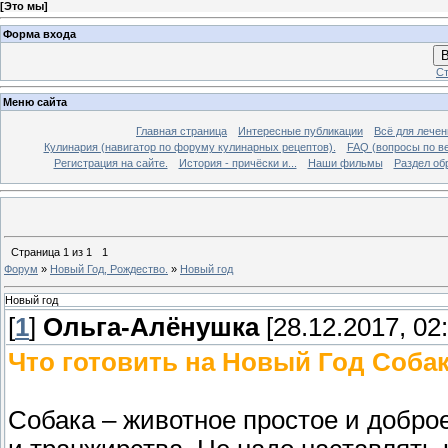
[
Это мы
]
Форма входа
В
Ст
Меню сайта
Главная страница
Интересные публикации
Всё для лечен
Кулинария (навигатор по форуму кулинарных рецептов).
FAQ (вопросы по в
Регистрация на сайте.
История - причёски и...
Наши фильмы
Раздел об
Страница
1
из
1
1
Форум
»
Новый Год, Рождество.
»
Новый год
Новый год
[
1
]
Ольга-Алёнушка
[28.12.2017, 02:
Что готовить на Новый Год Собак
Собака – животное простое и доброе