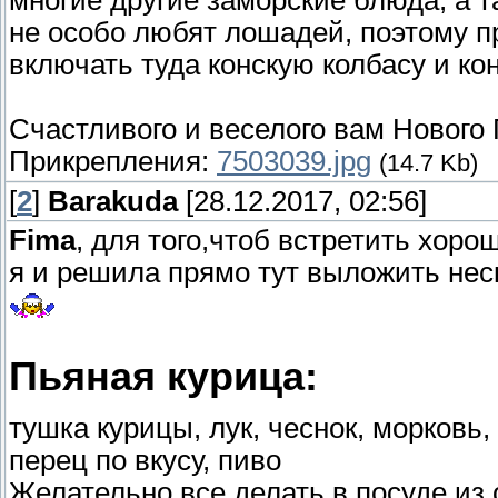
многие другие заморские блюда, а т
не особо любят лошадей, поэтому п
включать туда конскую колбасу и кон
Счастливого и веселого вам Нового 
Прикрепления:
7503039.jpg
(14.7 Kb)
[
2
]
Barakuda
[28.12.2017, 02:56]
Fima
, для того,чтоб встретить хоро
я и решила прямо тут выложить нес
Пьяная курица:
тушка курицы, лук, чеснок, морковь,
перец по вкусу, пиво
Желательно все делать в посуде из о