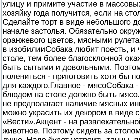
улицу и примите участие в массовы
хозяйку года получится, если на сто
Сделайте торт в виде небольшого до
начале застолья. Обязательно окру
оранжевого цветов, мясными рулета
в изобилииСобака любит поесть, и 
столе, тем более благосклонной ока
быть сытыми и довольными. Поэтому
полениться - приготовить хотя бы 
для каждого.Главное - мясоСобака 
блюдом на столе должно быть мясо. 
не предполагает наличие мясных инг
можно украсить их декором в виде 
«Вести».Акцент - на развлекательн
животное. Поэтому сидеть за столом
душе. Надо будет устроить танцы, п