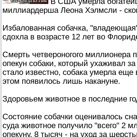
В США умерла богатейш
миллиардерша Леона Хэлмсли - ско
Избалованная собачка, "владеющая
сдохла в возрасте 12 лет во Флорид
Смерть четвероногого миллионера п
опекун собаки, который ухаживал за
стало известно, собака умерла еще 
этом появилось лишь накануне.
Здоровьем животное в последние го
Состояние собачки оценивалось сна
суда животное получило "всего" 2 м
опекуну, 8 тысяч - на уход за шерст