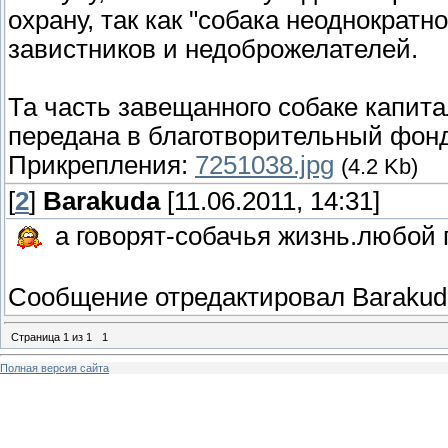
охрану, так как "собака неоднократн
завистников и недоброжелателей.
Та часть завещанного собаке капита
передана в благотворительный фон
Прикрепления:
7251038.jpg
(4.2 Kb)
[
2
]
Barakuda
[11.06.2011, 14:31]
а говорят-собачья жизнь.любой 
Сообщение отредактировал
Barakud
Страница
1
из
1
1
Полная версия сайта