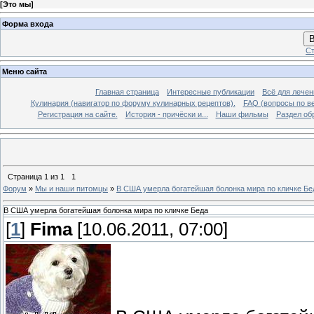
[
Это мы
]
Форма входа
В
Ст
Меню сайта
Главная страница
Интересные публикации
Всё для лечен
Кулинария (навигатор по форуму кулинарных рецептов).
FAQ (вопросы по в
Регистрация на сайте.
История - причёски и...
Наши фильмы
Раздел об
Страница
1
из
1
1
Форум
»
Мы и наши питомцы
»
В США умерла богатейшая болонка мира по кличке Бе
В США умерла богатейшая болонка мира по кличке Беда
[
1
]
Fima
[10.06.2011, 07:00]