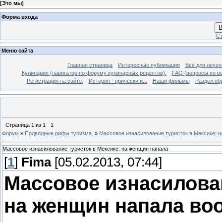
[
Это мы
]
Форма входа
В
Ст
Меню сайта
Главная страница
Интересные публикации
Всё для лечен
Кулинария (навигатор по форуму кулинарных рецептов).
FAQ (вопросы по в
Регистрация на сайте.
История - причёски и...
Наши фильмы
Раздел об
Страница
1
из
1
1
Форум
»
Подводные рифы туризма.
»
Массовое изнасилование туристок в Мексике: 
Массовое изнасилование туристок в Мексике: на женщин напала
[
1
]
Fima
[05.02.2013, 07:44]
Массовое изнасилован
на женщин напала воо