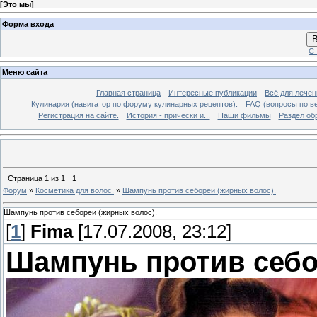
[
Это мы
]
Форма входа
В
Ст
Меню сайта
Главная страница
Интересные публикации
Всё для лечен
Кулинария (навигатор по форуму кулинарных рецептов).
FAQ (вопросы по в
Регистрация на сайте.
История - причёски и...
Наши фильмы
Раздел об
Страница
1
из
1
1
Форум
»
Косметика для волос.
»
Шампунь против себореи (жирных волос).
Шампунь против себореи (жирных волос).
[
1
]
Fima
[17.07.2008, 23:12]
Шампунь против себо