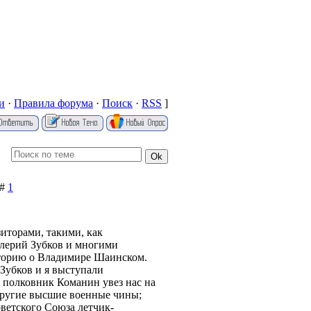
и
·
Правила форума
·
Поиск
·
RSS
]
 #
1
иторами, такими, как
алерий Зубков и многими
историю о Владимире Шаинском.
Зубков и я выступали
- полковник Команин увез нас на
 другие высшие военные чины;
ветского Союза летчик-