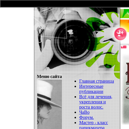
Ч
Меню сайта
Главная страница
Интересные
публикации
Всё для лечения,
укрепления и
роста волос.
ЧаВо
Форум.
Мастер - класс
парикмахера