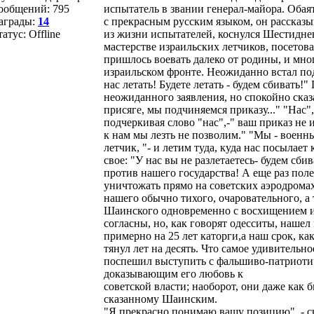
ообщений:
795
испытатель в звании генерал-майора. Оба
аграды:
14
с прекрасным русским языком, он рассказы
татус:
Offline
из жизни испытателей, коснулся Шестидне
мастерстве израильских летчиков, посетова
пришлось воевать далеко от родины, и мно
израильском фронте. Неожиданно встал п
нас летать! Будете летать - будем сбивать!"
неожиданного заявления, но спокойно сказ
присяге, мы подчиняемся приказу..." "Нас"
подчеркивая слово "нас",-" ваш приказ не и
к нам мы лезть не позволим." "Мы - военн
летчик, "- и летим туда, куда нас посылае
свое: "У нас вы не разлетаетесь- будем сби
против нашего государства! А еще раз поле
уничтожать прямо на советских аэродрома
нашего обычно тихого, очаровательного, а 
Шаинского одновременно с восхищением и
согласны, но, как говорят одесситы, нашел
примерно на 25 лет каторги,а наш срок, к
тянул лет на десять. Что самое удивительн
поспешил выступить с фальшиво-патриоти
доказывающим его любовь к
советской власти; наоборот, они даже как 
сказанному Шаинским.
"Я прекрасно понимаю вашу позицию", - ск