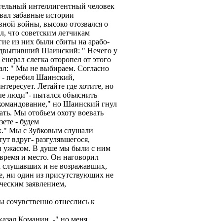
ятельный интеллигентный человек
вал забавные истории
вной войны, высоко отозвался о
л, что советским летчикам
гие из них были сбиты на арабо-
одвыпивший Шаинский: " Нечего у
 Генерал слегка оторопел от этого
ал: " Мы не выбираем. Согласно
, - перебил Шаинский,
нтересует. Летайте где хотите, но
ые люди"- пытался объяснить
т командование," но Шаинский гнул
вать. Мы отобьем охоту воевать
зете - будем
х." Мы с Зубковым слушали
тут вдруг- разгулявшегося,
 ужасом. В душе мы были с ним
 время и место. Он наговорил
ак слушавших и не возражавших,
ое, ни один из присутствующих не
ческим заявлением,
бы сочувственно отнеслись к
азал Команин, -" но меня