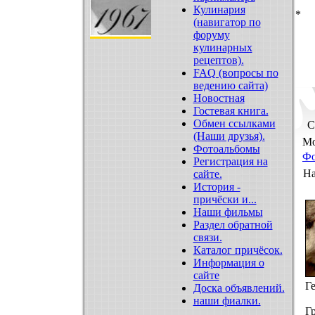
Кулинария
*
(навигатор по
форуму
кулинарных
рецептов).
FAQ (вопросы по
ведению сайта)
Новостная
Гостевая книга.
Обмен ссылками
С
(Наши друзья).
Мо
Фотоальбомы
Ф
Регистрация на
На
сайте.
История -
причёски и...
Наши фильмы
Раздел обратной
связи.
Каталог причёсок.
Информация о
сайте
Г
Доска объявлений.
наши фиалки.
Г