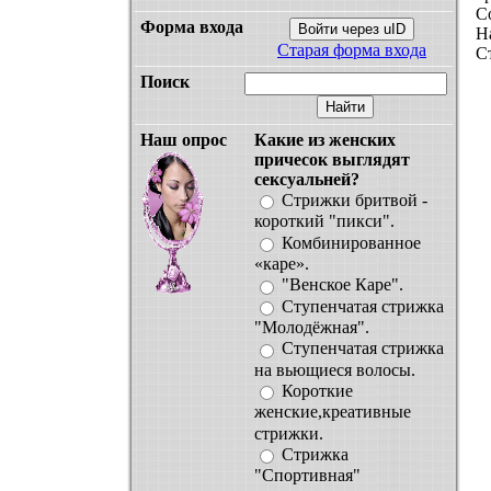
С
Форма входа
Войти через uID
Н
Старая форма входа
С
Поиск
Наш опрос
Какие из женских
причесок выглядят
сексуальней?
Стрижки бритвой -
короткий "пикси".
Комбинированное
«каре».
"Венское Каре".
Ступенчатая стрижка
"Молодёжная".
Ступенчатая стрижка
на вьющиеcя волосы.
Короткие
женские,креативные
стрижки.
Стрижка
"Спортивная"