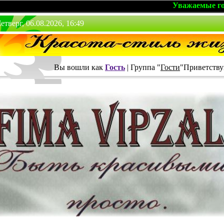
Уважаемые гости, мы 
етверг, 06.08.2026, 16:49
Вы вошли как
Гость
|
Группа
"
Гости
"
Приветству