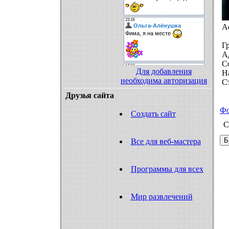
A
Г
А
С
Для добавления
Н
необходима авторизация
С
Друзья сайта
Ф
Создать сайт
С
Все для веб-мастера
Программы для всех
Мир развлечений