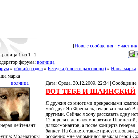
[
Новые сообщения
·
Участник
траница
1
из
1
1
дератор форума:
волчица
орум
»
общий раздел
»
Беседка (просто разговоры)
»
Наша марка
ша марка
волчица
Дата: Среда, 30.12.2009, 22:34 | Сообщение
ВОТ ТЕБЕ И ШАИНСКИЙ
Я дружил со многими прекрасными композ
мой друг Ян Френкель, очаровательный В
другими. Сейчас я хочу рассказать одну 
12 апреля в день космонавтики Шаинский, 
енерал-лейтенант
длякосмонавтов, а после концерта генерал 
банкет. На банкете также присутствовали
руппа: Модераторы
особенно мне запомнился дважды герой Со