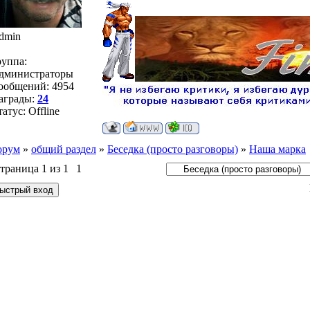
dmin
руппа:
дминистраторы
ообщений:
4954
аграды:
24
татус:
Offline
орум
»
общий раздел
»
Беседка (просто разговоры)
»
Наша марка
траница
1
из
1
1