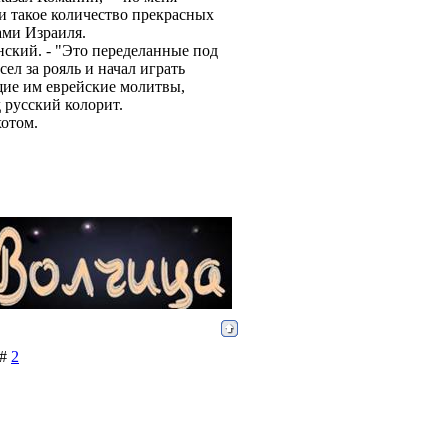
ли такое количество прекрасных
ами Израиля.
нский. - "Это переделанные под
ел за рояль и начал играть
щие им еврейские молитвы,
 русский колорит.
отом.
 #
2