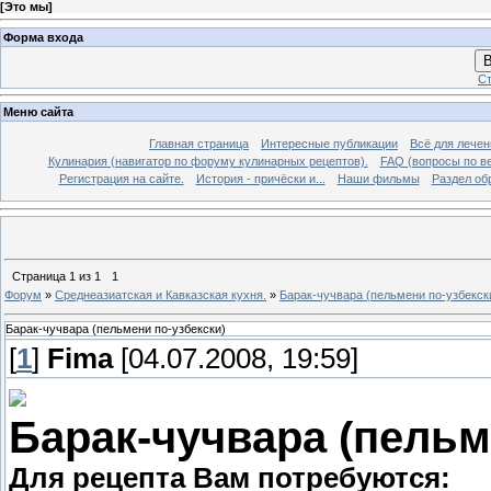
[
Это мы
]
Форма входа
В
Ст
Меню сайта
Главная страница
Интересные публикации
Всё для лечен
Кулинария (навигатор по форуму кулинарных рецептов).
FAQ (вопросы по в
Регистрация на сайте.
История - причёски и...
Наши фильмы
Раздел об
Страница
1
из
1
1
Форум
»
Среднеазиатская и Кавказская кухня.
»
Барак-чучвара (пельмени по-узбекск
Барак-чучвара (пельмени по-узбекски)
[
1
]
Fima
[04.07.2008, 19:59]
Барак-чучвара (пельм
Для рецепта Вам потребуются: