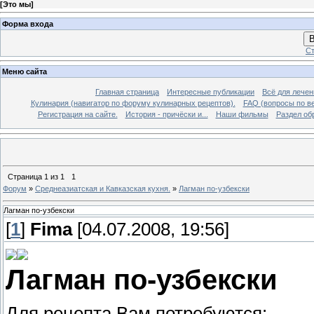
[
Это мы
]
Форма входа
В
Ст
Меню сайта
Главная страница
Интересные публикации
Всё для лечен
Кулинария (навигатор по форуму кулинарных рецептов).
FAQ (вопросы по в
Регистрация на сайте.
История - причёски и...
Наши фильмы
Раздел об
Страница
1
из
1
1
Форум
»
Среднеазиатская и Кавказская кухня.
»
Лагман по-узбекски
Лагман по-узбекски
[
1
]
Fima
[04.07.2008, 19:56]
Лагман по-узбекски
Для рецепта Вам потребуются: