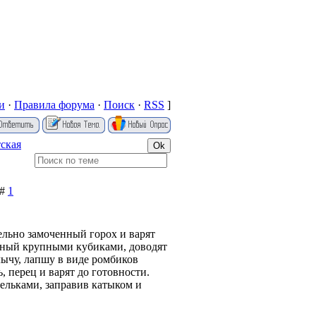
и
·
Правила форума
·
Поиск
·
RSS
]
ская
 #
1
льно замоченный горох и варят
анный крупными кубиками, доводят
ычу, лапшу в виде ромбиков
, перец и варят до готовности.
льками, заправив катыком и