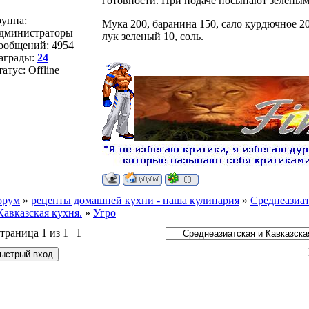
готовности. При подаче посыпают зеленым
руппа:
Мука 200, баранина 150, сало курдючное 20
дминистраторы
лук зеленый 10, соль.
ообщений:
4954
аграды:
24
татус:
Offline
орум
»
рецепты домашней кухни - наша кулинария
»
Среднеазиат
Кавказская кухня.
»
Угро
траница
1
из
1
1