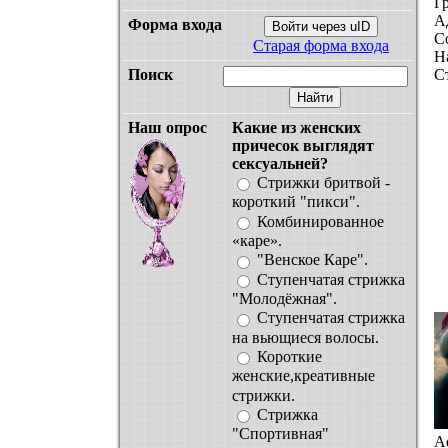
Г
А
Форма входа
Войти через uID
С
Старая форма входа
Н
Поиск
С
Наш опрос
Какие из женских
причесок выглядят
сексуальней?
Стрижки бритвой -
короткий "пикси".
Комбинированное
«каре».
"Венское Каре".
Ступенчатая стрижка
"Молодёжная".
Ступенчатая стрижка
на вьющиеcя волосы.
Короткие
женские,креативные
стрижки.
Стрижка
"Спортивная"
A