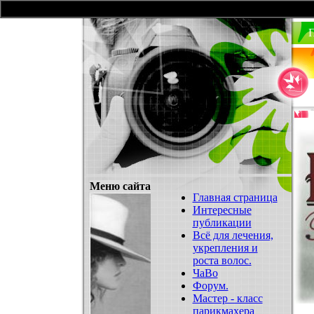
П
Меню сайта
Главная страница
Интересные
публикации
Всё для лечения,
укрепления и
роста волос.
ЧаВо
Форум.
Мастер - класс
парикмахера