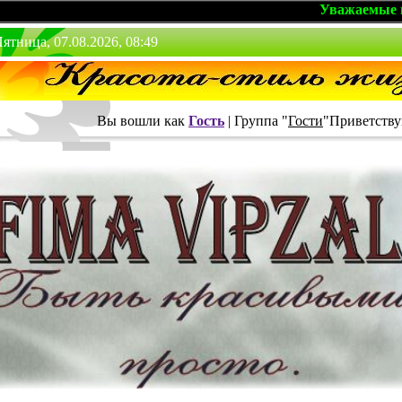
Уважаемые гости, мы 
ятница, 07.08.2026, 08:49
Вы вошли как
Гость
|
Группа
"
Гости
"
Приветству