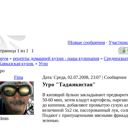
[
Новые сообщения
·
Участник
траница
1
из
1
1
орум
»
рецепты домашней кухни - наша кулинария
»
Среднеазиат
Кавказская кухня.
»
Угро
ро
Fima
Дата: Среда, 02.07.2008, 23:07 | Сообщение
Угро "Таджикистан"
В кипящий бульон закладывают предварите
50-60 мин, затем кладут картофель, нарез
до кипения, добавляют промытую сухую ал
величиной 5х2 см, пассерованный лук, соль
Подают с припущенными мясными фрикаде
dmin
зеленью.