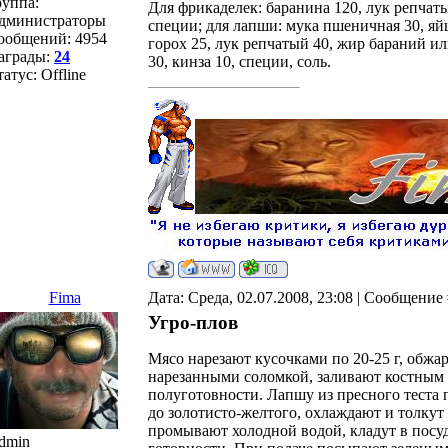
руппа:
Для фрикаделек: баранина 120, лук репчатый
дминистраторы
специи; для лапши: мука пшеничная 30, яйцо
ообщений:
4954
горох 25, лук репчатый 40, жир бараний и
аграды:
24
30, кинза 10, специи, соль.
татус:
Offline
Fima
Дата: Среда, 02.07.2008, 23:08 | Сообщение
Угро-плов
Мясо нарезают кусочками по 20-25 г, обжа
нарезанными соломкой, заливают костным 
полуготовности. Лапшу из пресного теста
до золотисто-желтого, охлаждают и толкут 
промывают холодной водой, кладут в посу
dmin