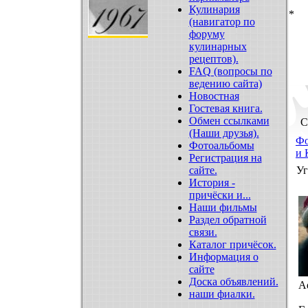
Кулинария
*
(навигатор по
форуму
кулинарных
рецептов).
FAQ (вопросы по
ведению сайта)
Новостная
Гостевая книга.
Обмен ссылками
С
(Наши друзья).
Ф
Фотоальбомы
и 
Регистрация на
сайте.
Уг
История -
причёски и...
Наши фильмы
Раздел обратной
связи.
Каталог причёсок.
Информация о
сайте
Доска объявлений.
A
наши фиалки.