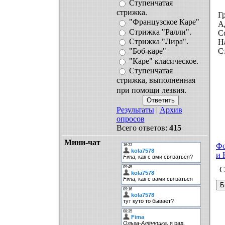
Ступенчатая
стрижка.
Г
"Французское Каре"
А
Стрижка "Ралли".
С
Стрижка "Лира".
Н
С
"Боб-каре"
"Каре" класическое.
Ступенчатая
стрижка, выполненная
при помощи лезвия.
Результаты
|
Архив
опросов
Всего ответов:
415
Мини-чат
Ф
и 
С