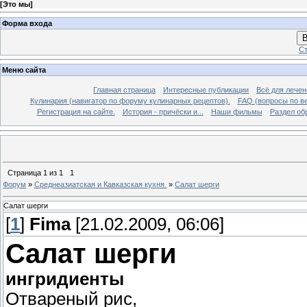
[
Это мы
]
Форма входа
В
Ст
Меню сайта
Главная страница
Интересные публикации
Всё для лечен
Кулинария (навигатор по форуму кулинарных рецептов).
FAQ (вопросы по в
Регистрация на сайте.
История - причёски и...
Наши фильмы
Раздел об
Страница
1
из
1
1
Форум
»
Среднеазиатская и Кавказская кухня.
»
Салат шерги
Салат шерги
[
1
]
Fima
[21.02.2009, 06:06]
Салат шерги
ингридиенты
Отвареный рис,