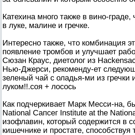
Катехина много также в вино-граде, 
в луке, малине и гречке.
Интересно также, что комбинация 
появление тромбов и улучшает рабо
Сюзан Краус, диетолог из Насkеnsaсk
Нью-Джерси, рекоменду-ет следующи
зеленый чай с оладья-ми из гречки 
луком!!.соя + лосось
Как подчеркивает Марк Месси-на, б
National Сапсег Institute at the National
изофлавин, который содержится в с
кишечнике и простате, способству