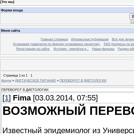
[
Это мы
]
Форма входа
В
Ст
Меню сайта
Главная страница
Интересные публикации
Всё для лечен
Кулинария (навигатор по форуму кулинарных рецептов).
FAQ (вопросы по в
Регистрация на сайте.
История - причёски и...
Наши фильмы
Раздел об
Страница
1
из
1
1
Форум
»
ДИЕТИЧЕСКОЕ ПИТАНИЕ
»
ПЕРЕВОРОТ В ДИЕТОЛОГИИ
ПЕРЕВОРОТ В ДИЕТОЛОГИИ
[
1
]
Fima
[03.03.2014, 07:55]
ВОЗМОЖНЫЙ ПЕРЕВО
Известный эпидемиолог из Универс