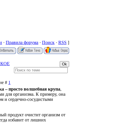
и
·
Правила форума
·
Поиск
·
RSS
]
СКОЕ
ние #
1
ка – просто волшебная крупа
,
 для организма. К примеру, она
ом и сердечно-сосудистыми
нный продукт очистит организм от
егда избавит от лишних