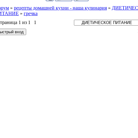
орум
»
рецепты домашней кухни - наша кулинария
»
ДИЕТИЧЕ
ИТАНИЕ
»
гречка
траница
1
из
1
1