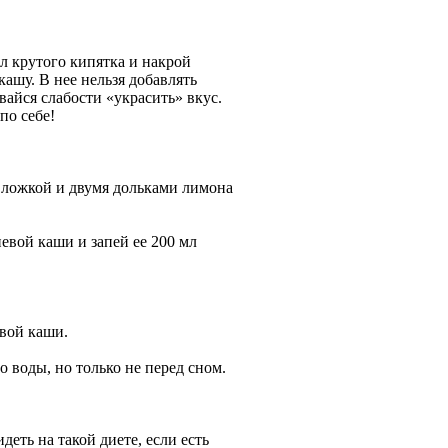
мл крутого кипятка и накрой
ашу. В нее нельзя добавлять
авайся слабости «украсить» вкус.
по себе!
й ложкой и двумя дольками лимона
евой каши и запей ее 200 мл
евой каши.
 воды, но только не перед сном.
деть на такой диете, если есть