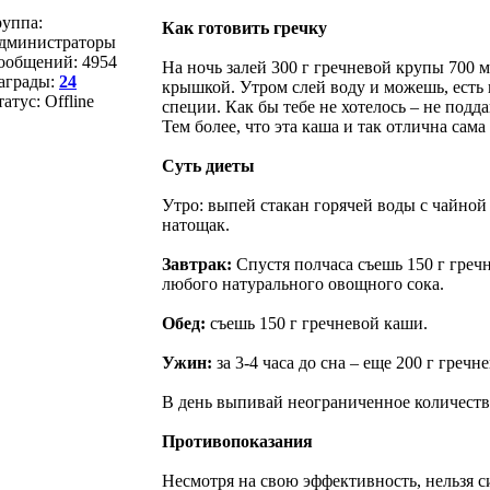
руппа:
Как готовить гречку
дминистраторы
ообщений:
4954
На ночь залей 300 г гречневой крупы 700 
аграды:
24
крышкой. Утром слей воду и можешь, есть к
татус:
Offline
специи. Как бы тебе не хотелось – не подд
Тем более, что эта каша и так отлична сама 
Суть диеты
Утро: выпей стакан горячей воды с чайно
натощак.
Завтрак:
Спустя полчаса съешь 150 г гречн
любого натурального овощного сока.
Обед:
съешь 150 г гречневой каши.
Ужин:
за 3-4 часа до сна – еще 200 г гречн
В день выпивай неограниченное количество
Противопоказания
Несмотря на свою эффективность, нельзя си