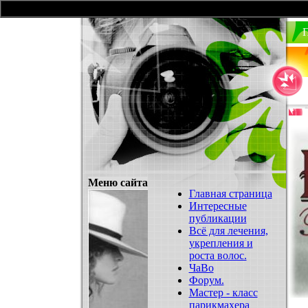
П
Меню сайта
Главная страница
Интересные
публикации
Всё для лечения,
укрепления и
роста волос.
ЧаВо
Форум.
Мастер - класс
парикмахера