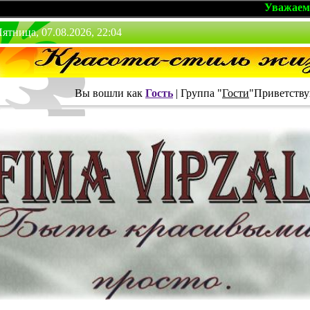
Уважаемые гости,
ятница, 07.08.2026, 22:04
Вы вошли как
Гость
|
Группа
"
Гости
"
Приветству