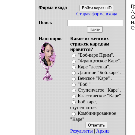
Г
Форма входа
Войти через uID
А
Старая форма входа
С
Поиск
Н
С
Наш опрос
Какое из женских
стрижек каре,вам
нравится?
"Боб-каре Прим".
"Французское Каре".
Каре "лесенка".
Длинное "Боб-каре".
Венское "Каре" .
"Боб."
Ступенчатое "Каре".
Классическое "Каре".
Боб каре,
ступенчатое.
Комбинированное
"Каре".
Результаты
|
Архив