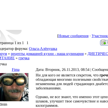
[
Новые сообщения
·
Участник
траница
1
из
1
1
дератор форума:
Ольга-Алёнушка
орум
»
рецепты домашней кухни - наша кулинария
»
ДИЕТИЧЕ
ИТАНИЕ
»
гречка
ечка
Fima
Дата: Вторник, 26.11.2013, 08:54 | Сообще
Ни для кого не является секретом, что
греч
обладающая многими полезными свойствами
незаменима для людей страдающих диабет
заболеваниями.
Однако, не все знают, что именно этот це
шлаков, улучшит твое самочувствие и навс
dmin
килограммов.