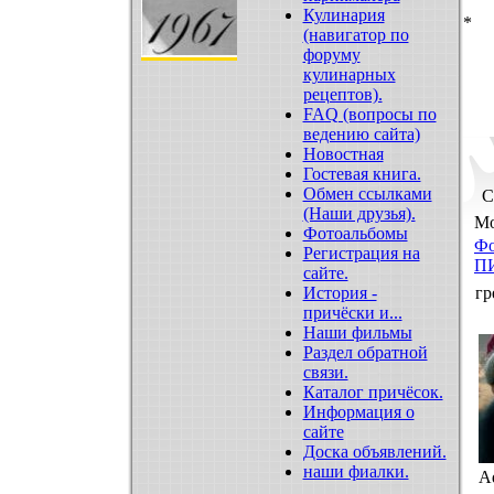
Кулинария
*
(навигатор по
форуму
кулинарных
рецептов).
FAQ (вопросы по
ведению сайта)
Новостная
Гостевая книга.
Обмен ссылками
С
(Наши друзья).
Мо
Фотоальбомы
Ф
Регистрация на
П
сайте.
История -
гр
причёски и...
Наши фильмы
Раздел обратной
связи.
Каталог причёсок.
Информация о
сайте
Доска объявлений.
наши фиалки.
A