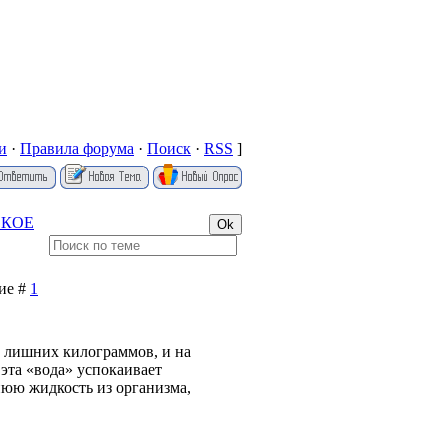
и
·
Правила форума
·
Поиск
·
RSS
]
СКОЕ
ние #
1
е лишних килограммов, и на
эта «вода» успокаивает
юю жидкость из организма,