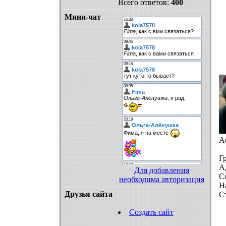
Всего ответов:
400
Мини-чат
A
Г
А
Для добавления
С
необходима авторизация
Н
Друзья сайта
С
Создать сайт