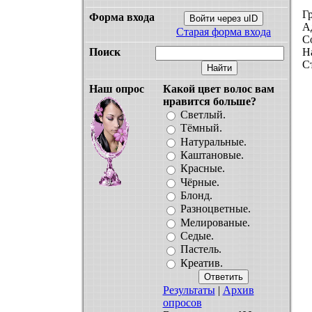
Г
Форма входа
Войти через uID
А
Старая форма входа
С
Поиск
Н
С
Наш опрос
Какой цвет волос вам
нравится больше?
Светлый.
Тёмный.
Натуральные.
Каштановые.
Красные.
Чёрные.
Блонд.
Разноцветные.
Мелированые.
Седые.
Пастель.
Креатив.
Результаты
|
Архив
опросов