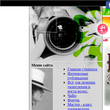
П
Меню сайта
Главная страница
Интересные
публикации
Всё для лечения,
укрепления и
роста волос.
ЧаВо
Форум.
Мастер - класс
парикмахера