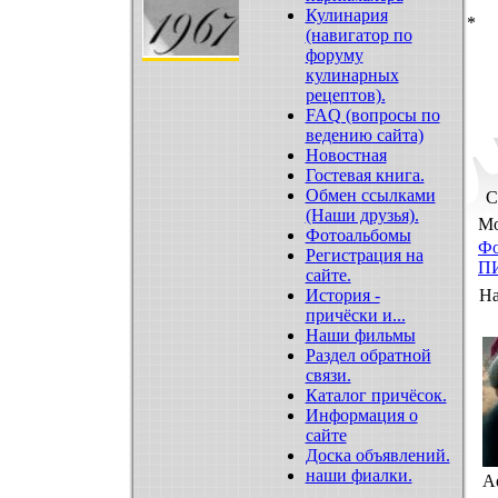
Кулинария
*
(навигатор по
форуму
кулинарных
рецептов).
FAQ (вопросы по
ведению сайта)
Новостная
Гостевая книга.
Обмен ссылками
С
(Наши друзья).
Мо
Фотоальбомы
Ф
Регистрация на
П
сайте.
История -
На
причёски и...
Наши фильмы
Раздел обратной
связи.
Каталог причёсок.
Информация о
сайте
Доска объявлений.
наши фиалки.
A