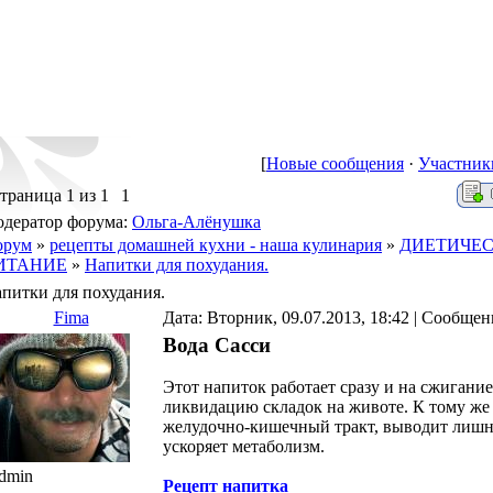
[
Новые сообщения
·
Участник
траница
1
из
1
1
дератор форума:
Ольга-Алёнушка
орум
»
рецепты домашней кухни - наша кулинария
»
ДИЕТИЧЕ
ИТАНИЕ
»
Напитки для похудания.
питки для похудания.
Fima
Дата: Вторник, 09.07.2013, 18:42 | Сообще
Вода Сасси
Этот напиток работает сразу и на сжигани
ликвидацию складок на животе. К тому же 
желудочно-кишечный тракт, выводит лишн
ускоряет метаболизм.
dmin
Рецепт напитка