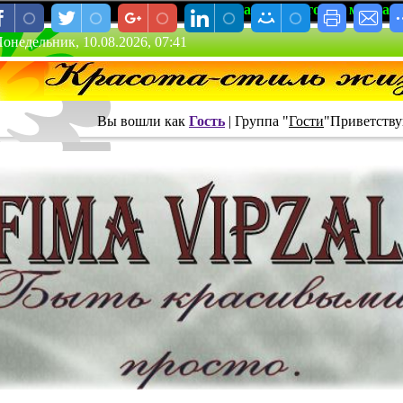
Уважаемые гости, мы рады приветст
онедельник, 10.08.2026, 07:41
Вы вошли как
Гость
|
Группа
"
Гости
"
Приветству