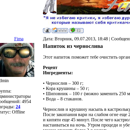
Fima
Дата: Вторник, 09.07.2013, 18:48 | Сообще
Напиток из чернослива
Этот напиток поможет тебе очистить орган
Рецепт
Ингредиенты:
dmin
• Чернослив – 300 г;
• Кора крушины – 50 г;
руппа:
• Шиповник – 100 г (можно заменить 250 м
дминистраторы
• Вода – 8 стаканов.
ообщений:
4954
аграды:
24
Чернослив и крушину насыпь в кастрюльку,
татус:
Offline
После закипания вари на слабом огне еще 
и кипяти еще 45 минут. После чего кастрю
настаиваться на ночь. Утром процеди и уб