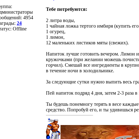
руппа:
Тебе потребуются:
дминистраторы
ообщений:
4954
2 литра воды,
аграды:
24
1 чайная ложка тертого имбиря (купить ег
татус:
Offline
1 огурец,
1 лимон,
12 маленьких листиков мяты (свежих).
Напиток лучше готовить вечером. Лимон и
кружочками (при желании можешь почистит
горчил). Смешай все ингредиенты в крупн
в течение ночи в холодильнике.
За следующие сутки нужно выпить весь гр
Пей напиток подряд 4 дня, затем 2-3 раза в
Ты будешь понемногу терять в весе каждые
средство. Попробуй его, и ты удивишься ре