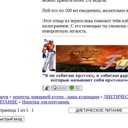
можно хранить более 2-х недель.
Пей его по 100 мл ежедневно, желательно 
Этот отвар из чернослива поможет тебя из
килограммов. С его помощью ты сможешь п
невероятную легкость.
орум
»
рецепты домашней кухни - наша кулинария
»
ДИЕТИЧЕ
ИТАНИЕ
»
Напитки для похудания.
траница
1
из
1
1